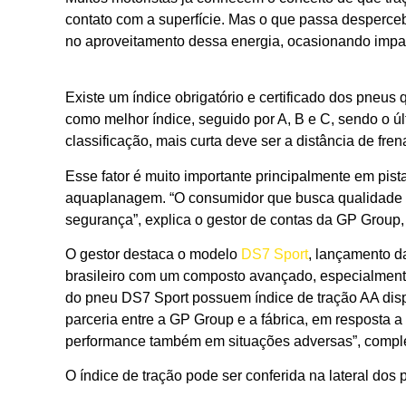
contato com a superfície. Mas o que passa desperce
no aproveitamento dessa energia, ocasionando impact
Existe um índice obrigatório e certificado dos pneus q
como melhor índice, seguido por A, B e C, sendo o ú
classificação, mais curta deve ser a distância de fre
Esse fator é muito importante principalmente em pist
aquaplanagem. “O consumidor que busca qualidade de
segurança”, explica o gestor de contas da GP Group,
O gestor destaca o modelo
DS7 Sport
, lançamento 
brasileiro com um composto avançado, especialmente
do pneu DS7 Sport possuem índice de tração AA dispo
parceria entre a GP Group e a fábrica, em resposta
performance também em situações adversas”, comp
O índice de tração pode ser conferida na lateral do