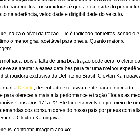
bido para muitos consumidores é que a qualidade do pneu inter
o na aderência, velocidade e dirigibilidade do veículo.
ue indica o nível da tração. Ele é indicado por letras, sendo o 
ltimo o menor grau aceitável para pneus. Quanto maior a
nagem.
a molhada, pois a falta de uma boa tração pode gerar o efeito d
ve se atentar a esses detalhes para ter uma melhor experiên
 distribuidora exclusiva da Delinte no Brasil, Cleyton Kamogaw
da marca
Delinte
, desenhado exclusivamente para o mercado
 para oferecer a mais alta performance e tração “Todas as me
níveis nos aros 17” a 22. Ele foi desenvolvido por meio de u
 a demandas dos consumidores do nosso país por pneus com alt
lementa Cleyton Kamogawa.
s pneus, conforme imagem abaixo: