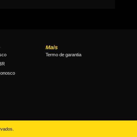
o
Mais
sco
Termo de garantia
BR
conosco
rvados.