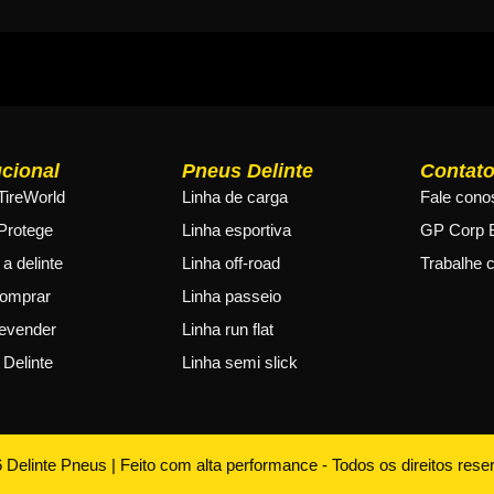
ucional
Pneus Delinte
Contat
#TireWorld
Linha de carga
Fale cono
 Protege
Linha esportiva
GP Corp 
a delinte
Linha off-road
Trabalhe 
omprar
Linha passeio
evender
Linha run flat
 Delinte
Linha semi slick
6
Delinte Pneus | Feito com alta performance - Todos os direitos rese