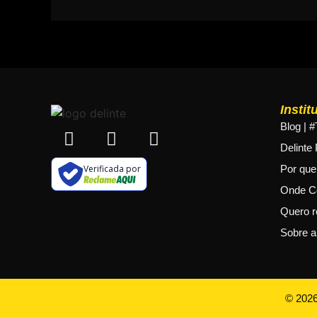
Instit
Blog | 
Delinte
Verificada por
Por que 
Onde C
Quero r
Sobre a
©
202