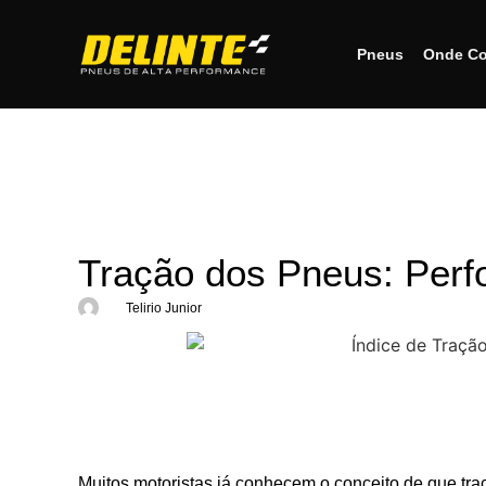
Pneus
Onde Co
Tração dos Pneus: Per
Telirio Junior
Muitos motoristas já conhecem o conceito de que tra