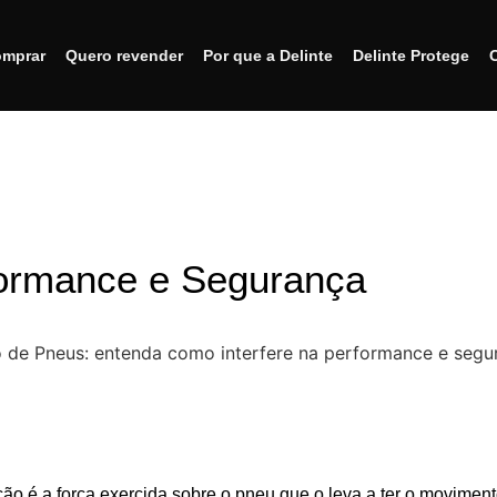
mprar
Quero revender
Por que a Delinte
Delinte Protege
formance e Segurança
ção é a força exercida sobre o pneu que o leva a ter o movimen