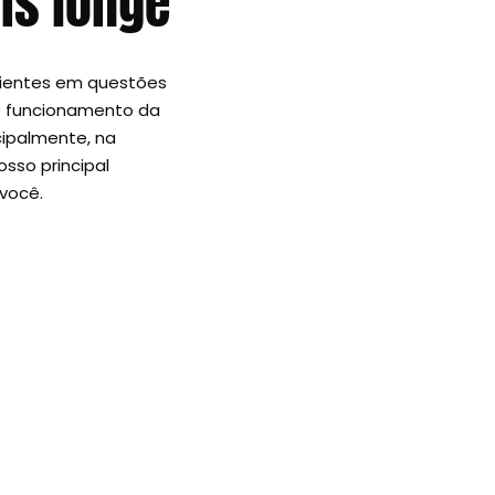
s longe
cientes em questões
e funcionamento da
cipalmente, na
osso principal
 você.