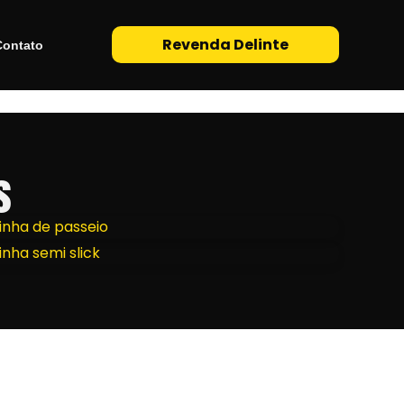
Revenda Delinte
Contato
s