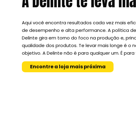
A Delinte te leva
mai
Aqui você encontra resultados cada vez mais efi
de desempenho e alta performance. A política d
Delinte gira em torno do foco na produção e, prin
qualidade dos produtos. Te levar mais longe é o n
objetivo.
A Delinte não é para qualquer um.
É para
Encontre a loja mais próxima