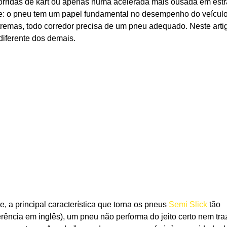
rridas de kart ou apenas numa acelerada mais ousada em est
de: o pneu tem um papel fundamental no desempenho do veícul
tremas, todo corredor precisa de um pneu adequado. Neste arti
 diferente dos demais.
 a principal característica que torna os pneus
Semi Slick
tão
rência em inglês), um pneu não performa do jeito certo nem tr