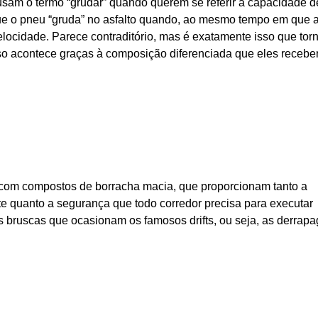
s usam o termo “grudar” quando querem se referir à capacidade d
ue o pneu “gruda” no asfalto quando, ao mesmo tempo em que 
velocidade. Parece contraditório, mas é exatamente isso que tor
sso acontece graças à composição diferenciada que eles receb
com compostos de borracha macia, que proporcionam tanto a
te quanto a segurança que todo corredor precisa para executar
 bruscas que ocasionam os famosos drifts, ou seja, as derrap