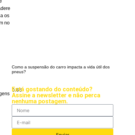
e
adere
na os
em no
Como a suspensão do carro impacta a vida útil dos
pneus?
Está gostando do conteúdo?
agens
Assine a newsletter e não perca
nenhuma postagem.
Enviar