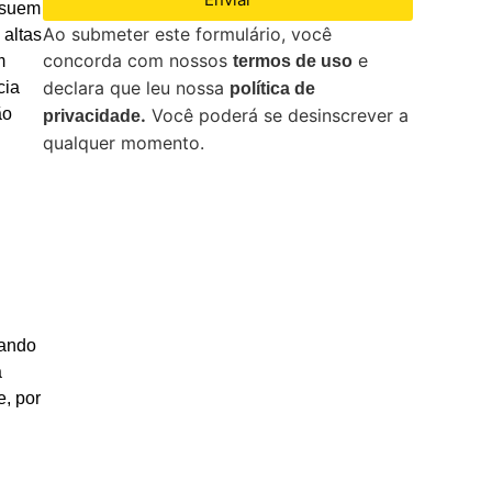
ossuem
Ao submeter este formulário, você
 altas
concorda com nossos
e
termos de uso
m
declara que leu nossa
cia
política de
.
Você poderá se desinscrever a
ão
privacidade
qualquer momento.
uando
a
e, por