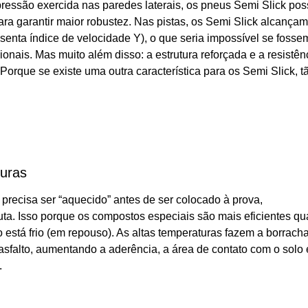
pressão exercida nas paredes laterais, os pneus Semi Slick p
ara garantir maior robustez. Nas pistas, os Semi Slick alcançam
senta índice de velocidade Y), o que seria impossível se fosse
nais. Mas muito além disso: a estrutura reforçada e a resistên
orque se existe uma outra característica para os Semi Slick, t
turas
precisa ser “aquecido” antes de ser colocado à prova,
uta. Isso porque os compostos especiais são mais eficientes q
 está frio (em repouso). As altas temperaturas fazem a borrach
asfalto, aumentando a aderência, a área de contato com o solo 
.