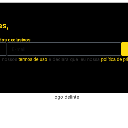
es,
dos exclusivos
m nossos
e declara que leu nossa
termos de uso
política de p