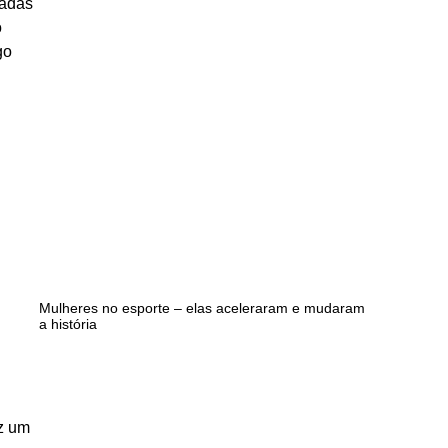
radas
o
go
Mulheres no esporte – elas aceleraram e mudaram
a história
az um