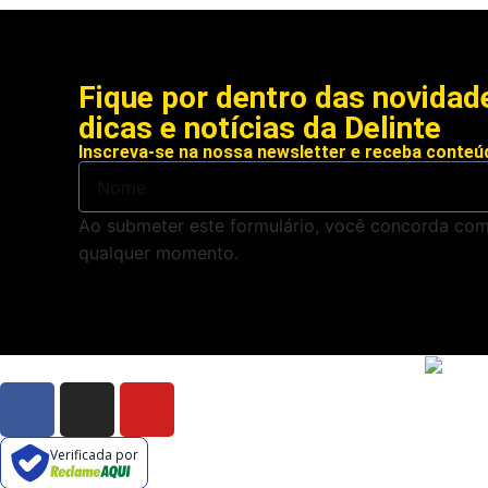
Fique por dentro das novidad
dicas e notícias
da Delinte
Inscreva-se na nossa newsletter e receba conteú
Ao submeter este formulário, você concorda co
qualquer momento.
Verificada por