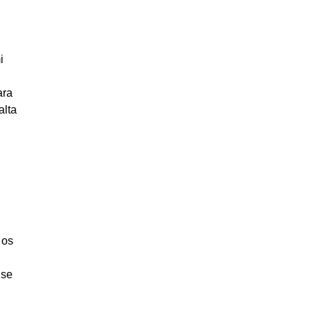
i
ara
alta
 os
 se