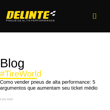
Pneus Delinte
Onde Comprar
Quero revender
Por que a Delinte
Delinte protege
Blog
#TireWorld
Como vender pneus de alta performance: 5
argumentos que aumentam seu ticket médio
Leia mais