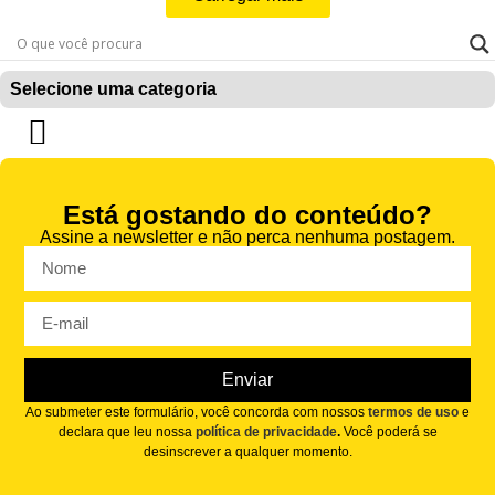
Selecione uma categoria
Cuidados e manutenção
Delinte de A-Z
Negócios para lojistas
Produtos e serviços
Tipos de pneu
Está gostando do conteúdo?
Assine a newsletter e não perca nenhuma postagem.
Enviar
Ao submeter este formulário, você concorda com nossos
termos de uso
e
declara que leu nossa
política de privacidade
.
Você poderá se
desinscrever a qualquer momento.