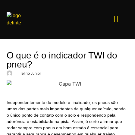
Pneus Delinte
Onde Comprar
Quero revender
Por que a Delinte
Delinte protege
O que é o indicador TWI do
pneu?
Telirio Junior
Independentemente do modelo e finalidade, os pneus são
umas das partes mais importantes de qualquer veículo, sendo
o único ponto de contato com o solo e respondendo pela
aderência e estabilidade na pista. Assim, é certo afirmar que
rodar sempre com pneus em bom estado é essencial para
garantir a segurança e desempenho em qualquer trajeto.